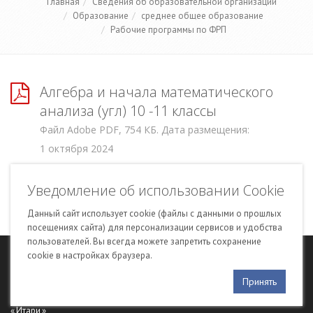
Главная
Сведения об образовательной организации
Образование
среднее общее образование
Рабочие программы по ФРП
Алгебра и начала математического
анализа (угл) 10 -11 классы
Файл Adobe PDF, 754 КБ. Дата размещения:
1 октября 2024
Алгебра 10–11 классы
Уведомление об использовании Cookie
Файл Adobe PDF, 818 КБ. Дата размещения:
8 сентября 2023
Данный сайт использует cookie (файлы с данными о прошлых
посещениях сайта) для персонализации сервисов и удобства
пользователей. Вы всегда можете запретить сохранение
cookie в настройках браузера.
© 2015–2025 МАОУ СШ № 151 с углубленным изучением отдельных
предметов
Принять
Сайт создан в компании «
Сетевые экспертные системы
» на платформе
«
Итари
»