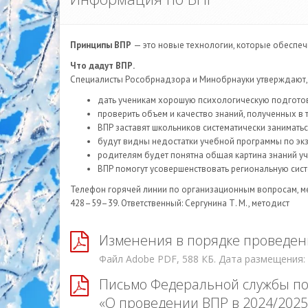
Принципы ВПР
— это новые технологии, которые обеспеч
Что дадут ВПР.
Специалисты Рособрнадзора и Минобрнауки утверждают, ч
дать ученикам хорошую психологическую подготовку
проверить объем и качество знаний, полученных в 
ВПР заставят школьников систематически заниматьс
будут видны недостатки учебной программы по э
родителям будет понятна общая картина знаний уч
ВПР помогут усовершенствовать региональную сис
Телефон горячей линии по организационным вопросам, 
428–59–39.
Ответственный: Сергунина Т. М., методист
Изменения в порядке проведени
Файл Adobe PDF, 588 КБ. Дата размещения:
Письмо Федеральной службы по 
«О проведении ВПР в 2024/2025