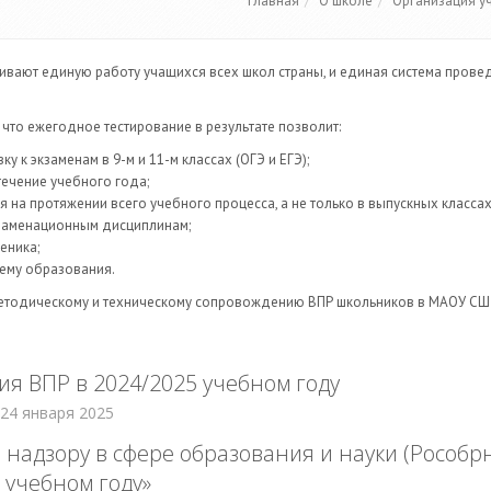
Главная
О школе
Организация у
ивают единую работу учащихся всех школ страны, и единая система пров
то ежегодное тестирование в результате позволит:
 к экзаменам в 9-м и 11-м классах (ОГЭ и ЕГЭ);
течение учебного года;
я на протяжении всего учебного процесса, а не только в выпускных классах
кзаменационным дисциплинам;
еника;
тему образования.
методическому и техническому сопровождению ВПР школьников в МАОУ СШ
я ВПР в 2024/2025 учебном году
 24 января 2025
надзору в сфере образования и науки (Рособрн
 учебном году»