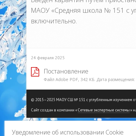
МАОУ «Средняя школа № 151 с уг
включительно.
24 февраля 2025
Постановление
Файл Adobe PDF, 342 КБ. Дата размещения:
© 2015–2025 МАОУ СШ № 151 с углубленным изучением 
Сайт создан в компании «
Сетевые экспертные системы
» н
Уведомление об использовании Cookie