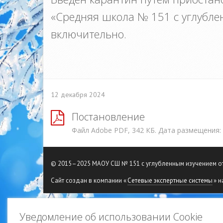
«Средняя школа № 151 с углубле
включительно.
12 декабря 2024
Постановление
Файл Adobe PDF, 342 КБ. Дата размещения:
© 2015–2025 МАОУ СШ № 151 с углубленным изучением 
Сайт создан в компании «
Сетевые экспертные системы
» н
Уведомление об использовании Cookie