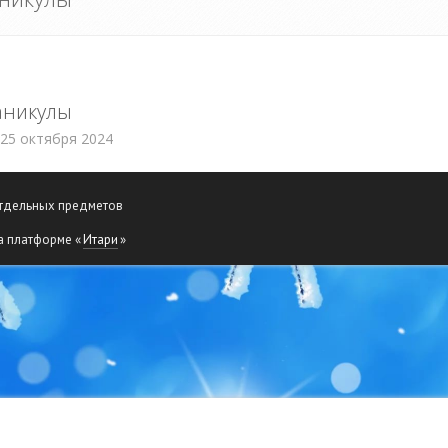
аникулы
 25 октября 2024
отдельных предметов
а платформе «
Итари
»