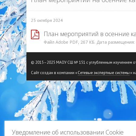
25 октября 2024
План мероприятий в осенние к
Файл Adobe PDF, 267 КБ. Дата размещения:
© 2015–2025 МАОУ СШ № 151 с углубленным изучением 
Сайт создан в компании «
Сетевые экспертные системы
» н
Уведомление об использовании Cookie